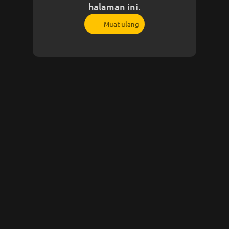
halaman ini.
Muat ulang